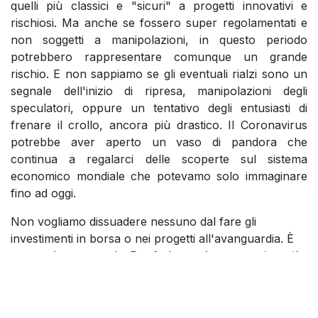
quelli più classici e "sicuri" a progetti innovativi e
rischiosi. Ma anche se fossero super regolamentati e
non soggetti a manipolazioni, in questo periodo
potrebbero rappresentare comunque un grande
rischio. E non sappiamo se gli eventuali rialzi sono un
segnale dell'inizio di ripresa, manipolazioni degli
speculatori, oppure un tentativo degli entusiasti di
frenare il crollo, ancora più drastico. Il Coronavirus
potrebbe aver aperto un vaso di pandora che
continua a regalarci delle scoperte sul sistema
economico mondiale che potevamo solo immaginare
fino ad oggi.
Non vogliamo dissuadere nessuno dal fare gli
investimenti in borsa o nei progetti all'avanguardia. È
una scelta personale. Per farlo, però, se non siete già
pratici, consigliamo di rivolgervi agli esperti
come
Maurizio Mapelli
.
L'idea è che quando c'è tanta incertezza in giro,