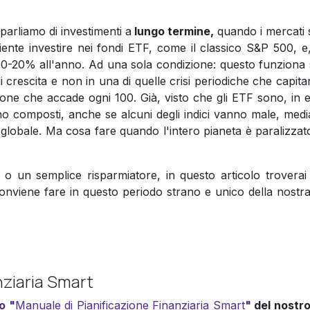
 parliamo di investimenti a
lungo termine,
quando i mercati 
ciente investire nei fondi ETF, come il classico S&P 500, e
10-20% all'anno. Ad una sola condizione: questo funziona 
i crescita e non in una di quelle crisi periodiche che capit
sione che accade ogni 100. Già, visto che gli ETF sono, in 
i sono composti, anche se alcuni degli indici vanno male, me
 globale. Ma cosa fare quando l'intero pianeta è paralizzato
 o un semplice risparmiatore, in questo articolo troverai
nviene fare in questo periodo strano e unico della nostra 
nziaria Smart
ro "
Manuale di Pianificazione Finanziaria Smart
"
del nostr