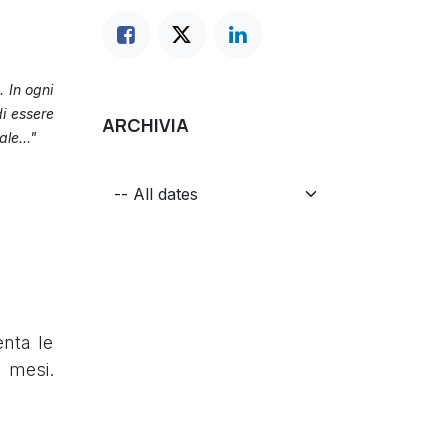
. In ogni
di essere
ARCHIVIA
le..."
enta le
e mesi.