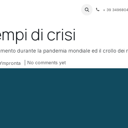
vents
Gallery
Blog
Support
GDPR
+ 39 349680
empi di crisi
imento durante la pandemia mondiale ed il crollo dei m
| No comments yet
 Ympronta