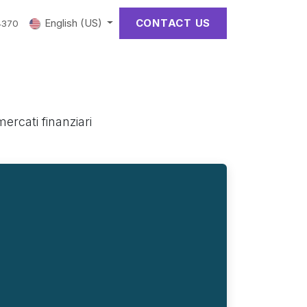
English (US)
CONTACT US
4370
ercati finanziari