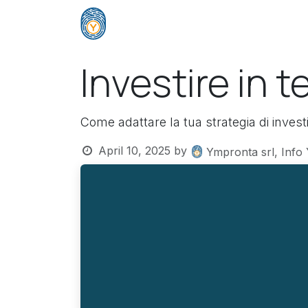
Skip to Content
Home
Company
Solutions
E
Investire in t
Come adattare la tua strategia di invest
April 10, 2025
by
Ympronta srl, Info