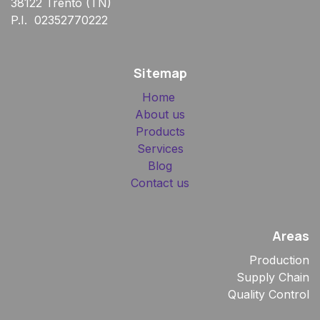
38122 Trento (TN)
P.I. 02352770222
Sitemap
Home
About us
Products
Services
Blog
Contact us
Areas
Production
Supply Chain
Quality Control